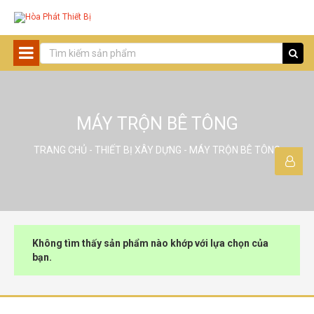
MÁY TRỘN BÊ TÔNG
TRANG CHỦ
-
THIẾT BỊ XÂY DỰNG
- MÁY TRỘN BÊ TÔNG
Không tìm thấy sản phẩm nào khớp với lựa chọn của
bạn.